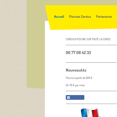
Accueil
Piscines Corsica
Partenaires
CORSICA PISCINE SUR TOUTE LA CORSE
06 77 08 42 33
Nouveautés
Piscine à partir de 5911 €
Où 70 € par mois
Partager