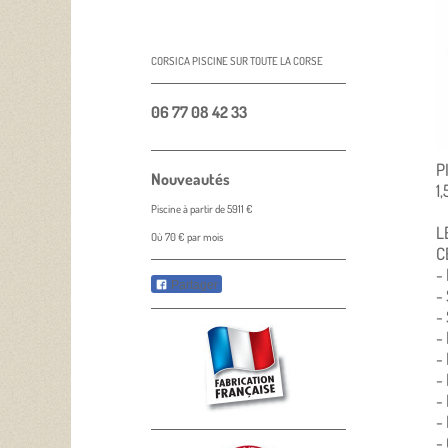
CORSICA PISCINE SUR TOUTE LA CORSE
06 77 08 42 33
P
Nouveautés
1
Piscine à partir de 5911 €
L
Où 70 € par mois
C
-
Partager
-
-
-
-
-
-
-
-