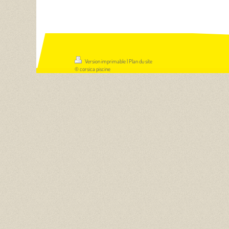
Version imprimable
|
Plan du site
© corsica piscine