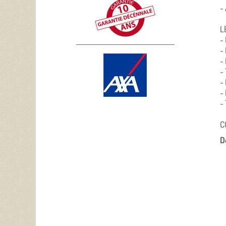
-
L
-
-
-
-
-
-
-
C
D