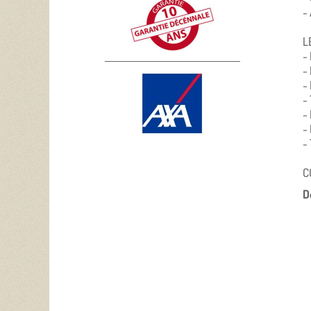
-
L
-
-
-
-
-
-
-
C
D