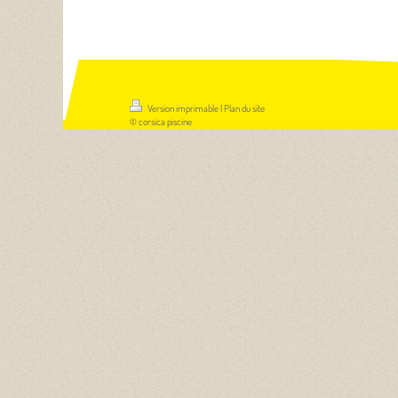
Version imprimable
|
Plan du site
© corsica piscine