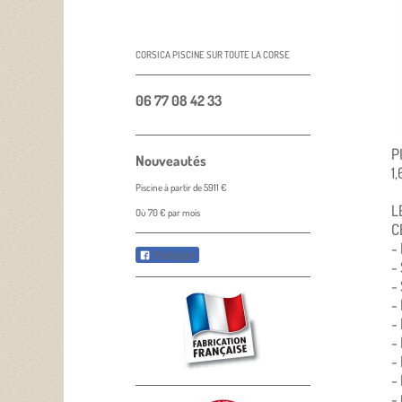
CORSICA PISCINE SUR TOUTE LA CORSE
06 77 08 42 33
P
Nouveautés
1
Piscine à partir de 5911 €
L
Où 70 € par mois
C
-
Partager
-
-
-
-
-
-
-
-