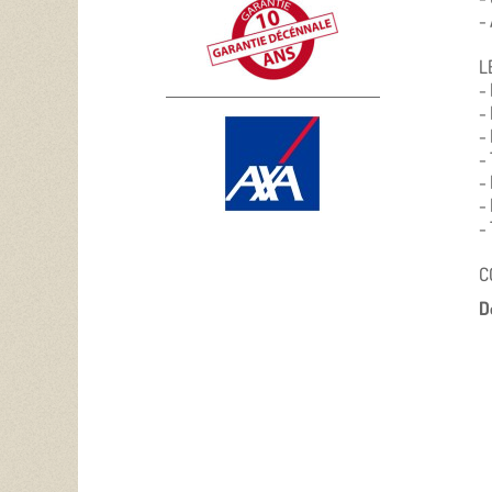
-
L
-
-
-
-
-
-
-
C
D