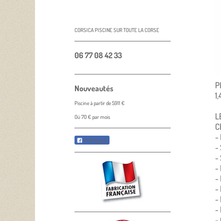
CORSICA PISCINE SUR TOUTE LA CORSE
06 77 08 42 33
P
Nouveautés
1
Piscine à partir de 5911 €
L
Où 70 € par mois
C
-
Partager
-
-
-
-
-
-
-
-